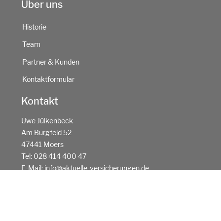
Über uns
Historie
Team
Partner & Kunden
Kontaktformular
Kontakt
Uwe Jülkenbeck
Am Burgfeld 52
47441 Moers
Tel:
028 414 400 47
E-Mail:
info@aktuelle-versicherungen.de
Datenschutz
|
Impressum
|
Info gemäß §15 VersVermV