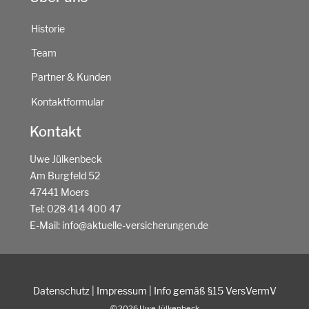
Historie
Team
Partner & Kunden
Kontaktformular
Kontakt
Uwe Jülkenbeck
Am Burgfeld 52
47441 Moers
Tel:
028 414 400 47
E-Mail:
info@aktuelle-versicherungen.de
Datenschutz
|
Impressum
|
Info gemäß §15 VersVermV
© 2026 Uwe Jülkenbeck