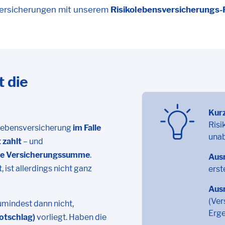
sversicherungen mit unserem
Risikolebensversicherungs-
t die
Kur
Risi
olebensversicherung
im Falle
una
 zahlt
– und
lle Versicherungssumme
.
Aus
ist allerdings nicht ganz
erst
Aus
(Ver
umindest dann nicht,
Erge
otschlag)
vorliegt. Haben die