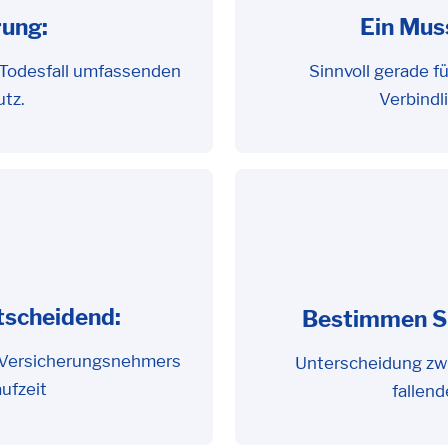
rung:
Ein Muss
 Todesfall umfassenden
Sinnvoll gerade f
utz.
Verbindl
tscheidend:
Bestimmen Si
s Versicherungsnehmers
Unterscheidung zwi
ufzeit
fallen