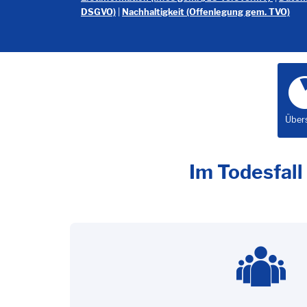
DSGVO)
|
Nachhaltigkeit (Offenlegung gem. TVO)
Über
Im Todesfall