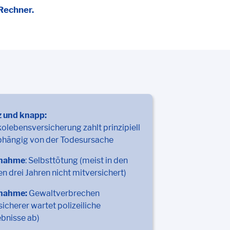
Rechner.
z und knapp:
kolebensversicherung zahlt prinzipiell
bhängig von der Todesursache
nahme
: Selbsttötung (meist in den
en drei Jahren nicht mitversichert)
nahme:
Gewaltverbrechen
sicherer wartet polizeiliche
bnisse ab)