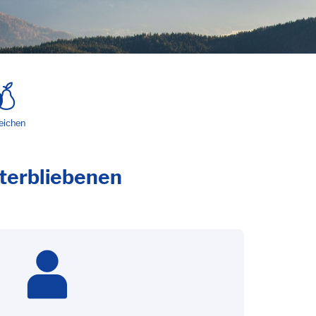
eichen
nterbliebenen