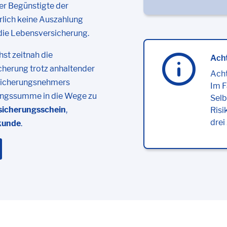
der Begünstigte der
rlich keine Auszahlung
t die Lebensversicherung.
st zeitnah die
Ach
cherung trotz anhaltender
Acht
rsicherungsnehmers
Im F
rungssumme in die Wege zu
Selb
sicherungsschein
,
Risi
drei
kunde
.