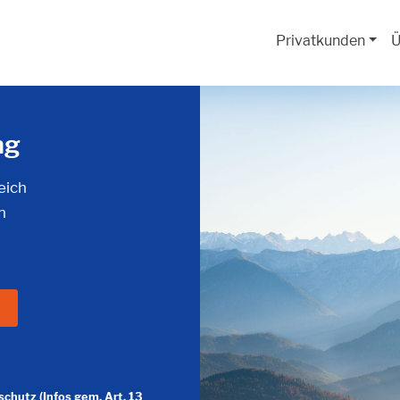
Privatkunden
Ü
ng
eich
n
chutz (Infos gem. Art. 13