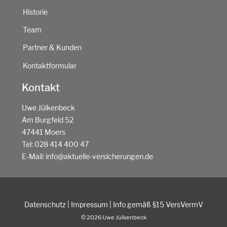
Historie
Team
Partner & Kunden
Kontaktformular
Kontakt
Uwe Jülkenbeck
Am Burgfeld 52
47441 Moers
Tel:
028 414 400 47
E-Mail:
info@aktuelle-versicherungen.de
Datenschutz
|
Impressum
|
Info gemäß §15 VersVermV
© 2026 Uwe Jülkenbeck