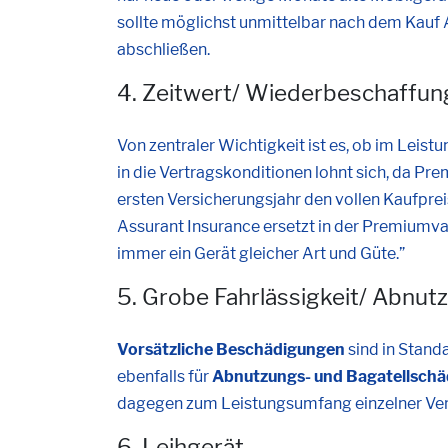
sollte möglichst unmittelbar nach dem Kauf
abschließen.
4. Zeitwert/ Wiederbeschaffu
Von zentraler Wichtigkeit ist es, ob im Leistu
in die Vertragskonditionen lohnt sich, da P
ersten Versicherungsjahr den vollen Kaufpreis
Assurant Insurance ersetzt in der Premiumva
immer ein Gerät gleicher Art und Güte.”
5. Grobe Fahrlässigkeit/ Abnut
Vorsätzliche Beschädigungen
sind in Stand
ebenfalls für
Abnutzungs- und Bagatellsch
dagegen zum Leistungsumfang einzelner Ver
6. Leihgerät