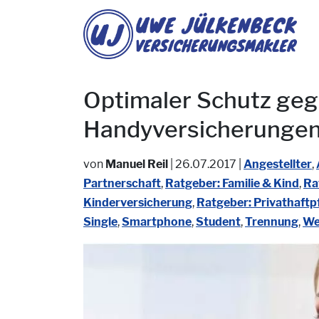
Optimaler Schutz ge
Handyversicherungen 
von
Manuel Reil
|
26.07.2017
|
Angestellter
,
Partnerschaft
,
Ratgeber: Familie & Kind
,
Ra
Kinderversicherung
,
Ratgeber: Privathaftp
Single
,
Smartphone
,
Student
,
Trennung
,
We