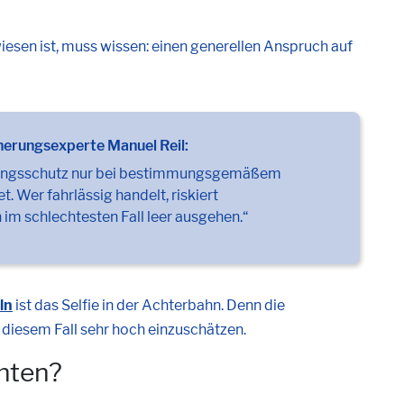
iesen ist, muss wissen: einen generellen Anspruch auf
cherungsexperte Manuel Reil:
herungsschutz nur bei bestimmungsgemäßem
 Wer fahrlässig handelt, riskiert
im schlechtesten Fall leer ausgehen.“
ln
ist das Selfie in der Achterbahn. Denn die
n diesem Fall sehr hoch einzuschätzen.
chten?