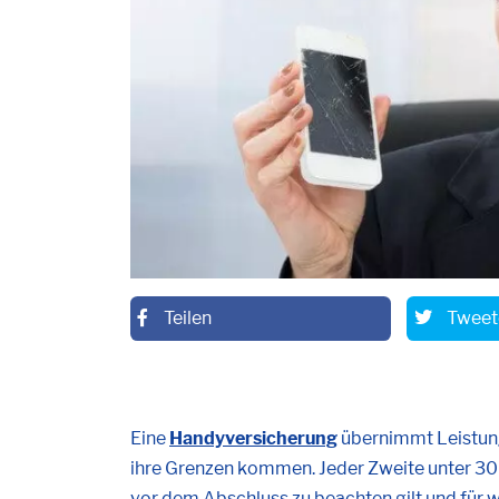
Teilen
Tweet
Eine
Handyversicherung
übernimmt Leistung
ihre Grenzen kommen. Jeder Zweite unter 30 J
vor dem Abschluss zu beachten gilt und fü