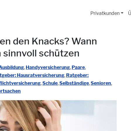
Privatkunden
Ü
gen den Knacks? Wann
sinnvoll schützen
Ausbildung
,
Handyversicherung
,
Paare
,
tgeber: Hausratversicherung
,
Ratgeber:
flichtversicherung
,
Schule
,
Selbständige
,
Senioren
,
rtsachen